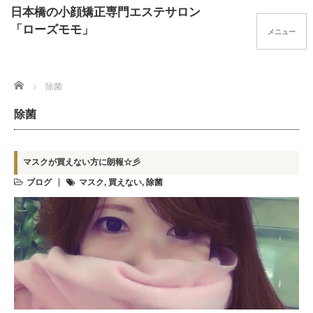
日本橋の小顔矯正専門エステサロン
「ローズモモ」
Home
除菌
除菌
マスクが買えない方に朗報☆彡
ブログ
マスク
,
買えない
,
除菌