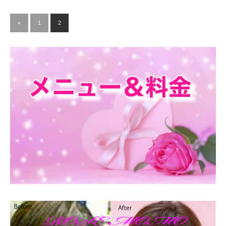
«
1
2