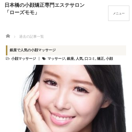
日本橋の小顔矯正専門エステサロン
「ローズモモ」
Home
過去の記事一覧
銀座で人気の小顔マッサージ
小顔マッサージ
マッサージ
,
銀座
,
人気
,
口コミ
,
矯正
,
小顔