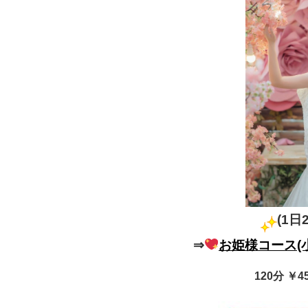
(1日
⇒
お姫様コース(
120分 ￥4