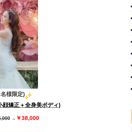
2名様限定)
小顔矯正＋全身美ボディ)
￥38,000
5
,000
→