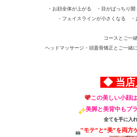
・お顔全体が上がる ・目がぱっちり
・フェイスラインが小さくなる ・
コースとご一
ヘッドマッサージ・頭蓋骨矯正とご一緒
◆ 当
この美しい小顔
美脚と美背中もプ
全てを手に入
‟モテ”と“美”を両